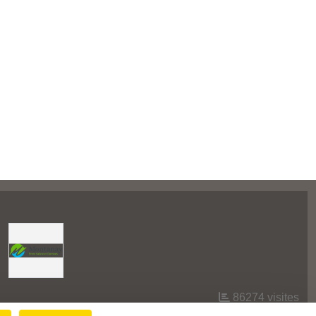
86274
visites