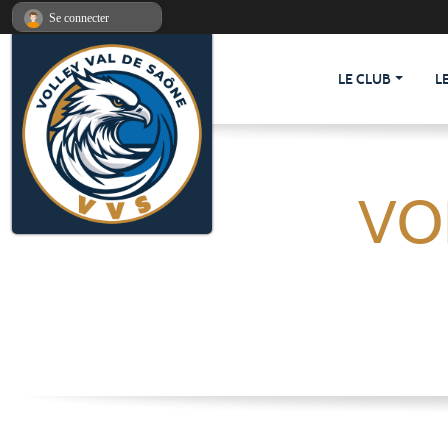
Panneau de gestion des cookies
Se connecter
LE CLUB
L
VO