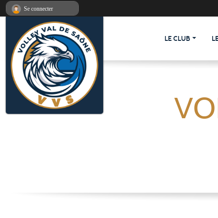
Panneau de gestion des cookies
Se connecter
LE CLUB
L
VO