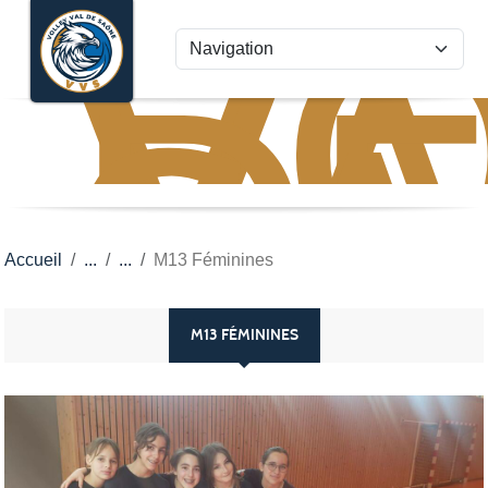
VO
VA
Panneau de gestion des cookies
D
S
Accueil
M13 Féminines
M13 FÉMININES