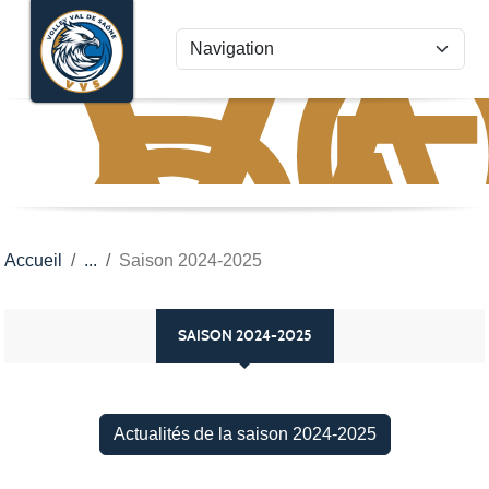
VO
VA
Panneau de gestion des cookies
D
S
Accueil
Saison 2024-2025
SAISON 2024-2025
Actualités de la saison 2024-2025