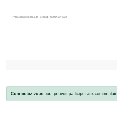
Propos recueillis par Jade Ho Tsong Fang fin juin 2022
Connectez-vous
pour pouvoir participer aux commentair