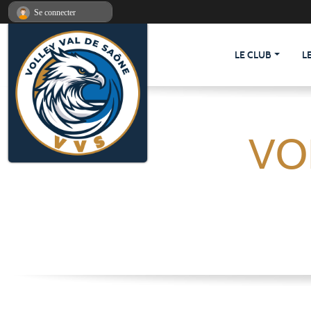
Panneau de gestion des cookies
Se connecter
LE CLUB
L
VO