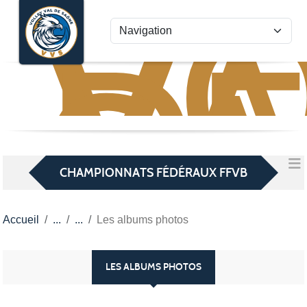
VO
VA
Panneau de gestion des cookies
D
S
CHAMPIONNATS FÉDÉRAUX FFVB
Accueil
Les albums photos
LES ALBUMS PHOTOS