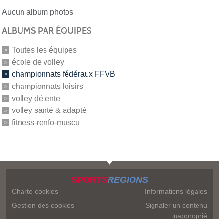
Aucun album photos
ALBUMS PAR ÉQUIPES
Toutes les équipes
école de volley
championnats fédéraux FFVB
championnats loisirs
volley détente
volley santé & adapté
fitness-renfo-muscu
SPORTS
REGIONS
Charte cookies
Informations légales
Gestion des cookies
Signaler un contenu
inapproprié