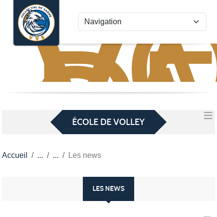
VO
VA
Panneau de gestion des cookies
D
S
ÉCOLE DE VOLLEY
Accueil
Les news
LES NEWS