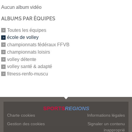
Aucun album vidéo
ALBUMS PAR ÉQUIPES
Toutes les équipes
école de volley
championnats fédéraux FFVB
championnats loisirs
volley détente
volley santé & adapté
fitness-renfo-muscu
SPORTS
REGIONS
Charte cookies
Informations légales
Gestion des cookies
Signaler un contenu
inapproprié