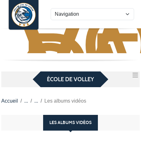
VO
VA
Panneau de gestion des cookies
D
S
ÉCOLE DE VOLLEY
Accueil
Les albums vidéos
LES ALBUMS VIDÉOS