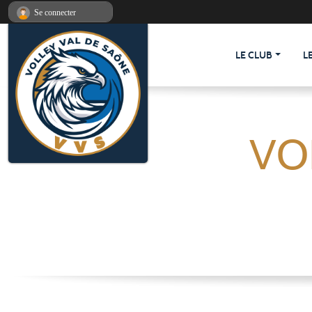
Panneau de gestion des cookies
Se connecter
LE CLUB
L
VO