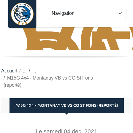
VO
VA
Panneau de gestion des cookies
D
S
Accueil
M15G 4x4 - Montanay VB vs CO St Fons
(reporté)
M15G 4X4 - MONTANAY VB VS CO ST FONS (REPORTÉ)
Le
samedi
04
déc.
2021