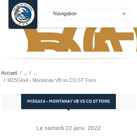
VO
VA
Panneau de gestion des cookies
D
S
Accueil
M15G4x4 - Montanay VB vs CO ST Fons
M15G4X4 - MONTANAY VB VS CO ST FONS
Le
samedi
22
janv.
2022