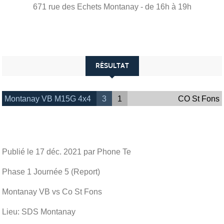
671 rue des Echets
Montanay
- de 16h à 19h
RÉSULTAT
Montanay VB M15G 4x4
3
1
CO St Fons
Publié le
17 déc. 2021
par Phone Te
Phase 1 Journée 5 (Report)
Montanay VB vs Co St Fons
Lieu: SDS Montanay