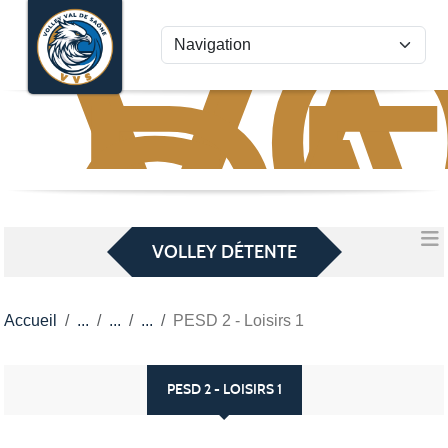
VO
VA
Panneau de gestion des cookies
D
S
VOLLEY DÉTENTE
Accueil
PESD 2 - Loisirs 1
PESD 2 - LOISIRS 1