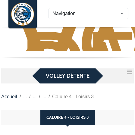
VO
VA
Panneau de gestion des cookies
D
S
VOLLEY DÉTENTE
Accueil
Caluire 4 - Loisirs 3
CALUIRE 4 - LOISIRS 3