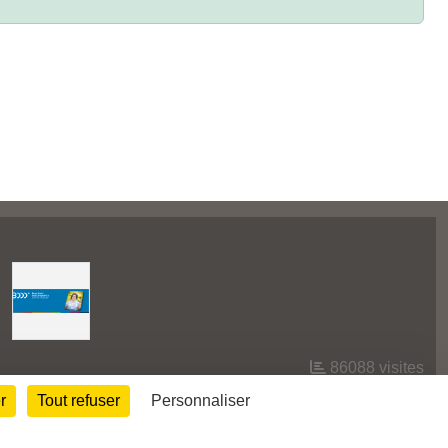
86088
visites
r
Tout refuser
Personnaliser
Informations légales
Signaler un contenu inapproprié