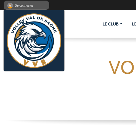
Panneau de gestion des cookies
Se connecter
LE CLUB
L
VO