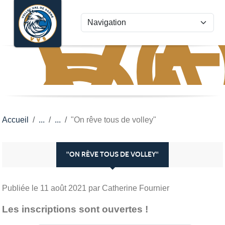
VO
VA
Panneau de gestion des cookies
D
S
Accueil
"On rêve tous de volley"
"ON RÊVE TOUS DE VOLLEY"
Publiée le
11 août 2021
par Catherine Fournier
Les inscriptions sont ouvertes !