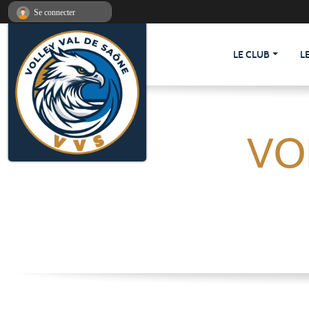
Panneau de gestion des cookies
Se connecter
LE CLUB
L
VO