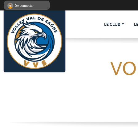
Panneau de gestion des cookies
Se connecter
LE CLUB
L
VO