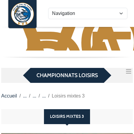
VO
VA
Panneau de gestion des cookies
D
S
CHAMPIONNATS LOISIRS
Accueil
Loisirs mixtes 3
LOISIRS MIXTES 3