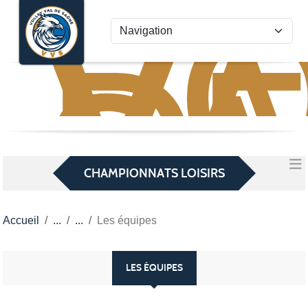
VO
VA
Panneau de gestion des cookies
D
S
CHAMPIONNATS LOISIRS
Accueil
Les équipes
LES ÉQUIPES