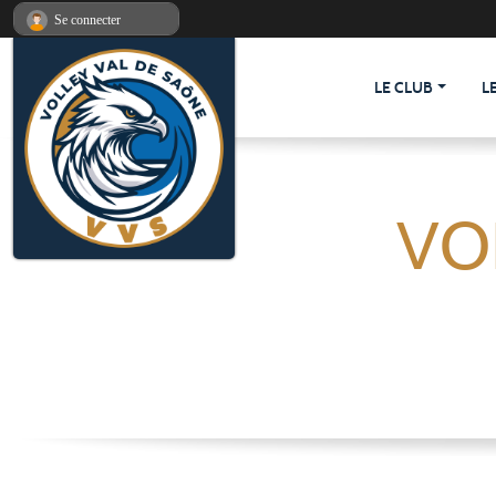
Panneau de gestion des cookies
Se connecter
LE CLUB
L
VO