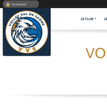
Panneau de gestion des cookies
Se connecter
LE CLUB
L
VO