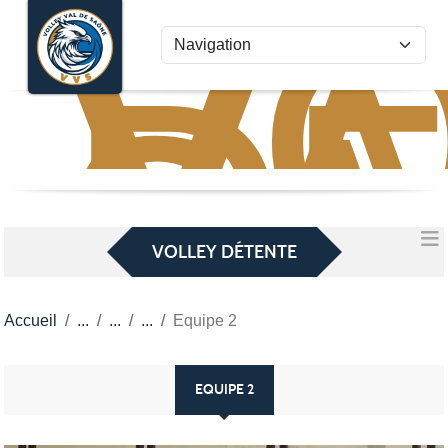
VO
VA
Panneau de gestion des cookies
D
S
VOLLEY DÉTENTE
Accueil
Equipe 2
EQUIPE 2