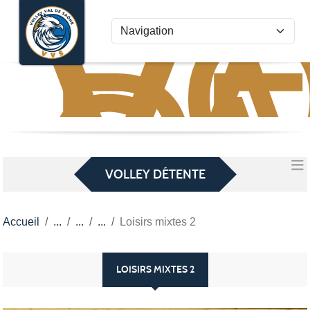
VO
VA
Panneau de gestion des cookies
D
S
VOLLEY DÉTENTE
Accueil
Loisirs mixtes 2
LOISIRS MIXTES 2